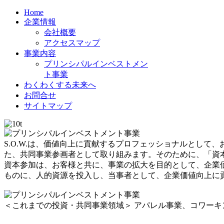
Home
企業情報
会社概要
アクセスマップ
事業内容
プリンシパルインベストメン
ト事業
わくわくする未来へ
お問合せ
サイトマップ
S.O.W.は、価値向上に貢献するプロフェッショナルとし
た、共同事業参画者として取り組みます。そのために、「資
資本参加は、お客様と共に、事業の拡大を目的として、企業
ものに、人的資源を投入し、当事者として、企業価値向上に
＜これまでの投資・共同事業領域＞ アパレル事業、コワーキ