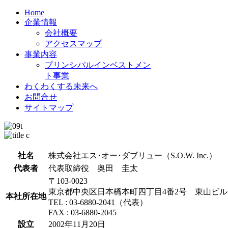
Home
企業情報
会社概要
アクセスマップ
事業内容
プリンシパルインベストメン
ト事業
わくわくする未来へ
お問合せ
サイトマップ
社名
株式会社エス･オー･ダブリュー（S.O.W. Inc.）
代表者
代表取締役 奥田 圭太
〒103-0023
東京都中央区日本橋本町四丁目4番2号 東山ビルデ
本社所在地
TEL : 03-6880-2041（代表）
FAX : 03-6880-2045
設立
2002年11月20日